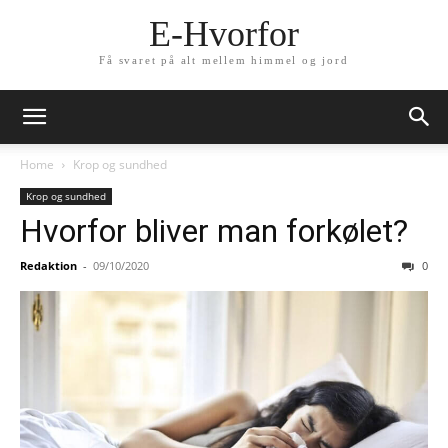
E-Hvorfor
Få svaret på alt mellem himmel og jord
Home
Krop og sundhed
Krop og sundhed
Hvorfor bliver man forkølet?
Redaktion
-
09/10/2020
0