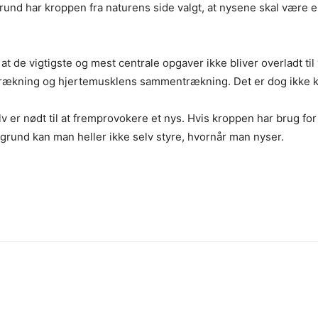
nd har kroppen fra naturens side valgt, at nysene skal være en 
 at de vigtigste og mest centrale opgaver ikke bliver overladt ti
trækning og hjertemusklens sammentrækning. Det er dog ikke kun
lv er nødt til at fremprovokere et nys. Hvis kroppen har brug for a
 grund kan man heller ikke selv styre, hvornår man nyser.