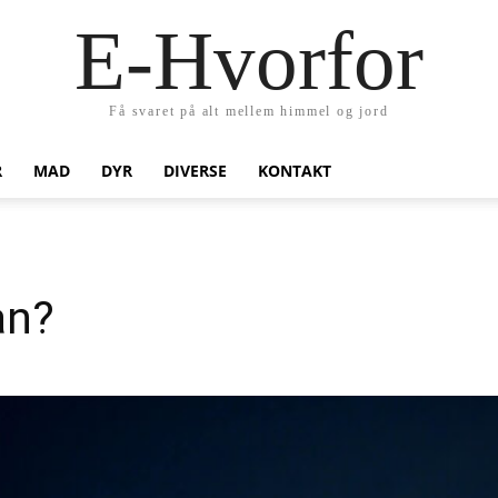
E-Hvorfor
Få svaret på alt mellem himmel og jord
R
MAD
DYR
DIVERSE
KONTAKT
an?