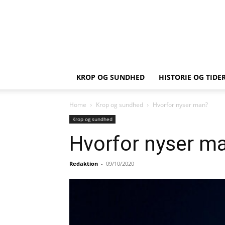
KROP OG SUNDHED
HISTORIE OG TIDE
Home
Krop og sundhed
Hvorfor nyser man?
Krop og sundhed
Hvorfor nyser m
Redaktion
-
09/10/2020