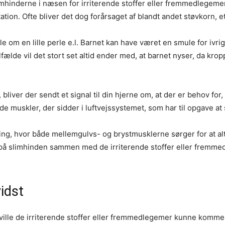
limhinderne i næsen for irriterende stoffer eller fremmedlegeme
tion. Ofte bliver det dog forårsaget af blandt andet støvkorn, et
le om en lille perle e.l. Barnet kan have været en smule for ivri
lfælde vil det stort set altid ender med, at barnet nyser, da kro
t, bliver der sendt et signal til din hjerne om, at der er behov fo
l de muskler, der sidder i luftvejssystemet, som har til opgave at 
ing, hvor både mellemgulvs- og brystmusklerne sørger for at al
men på slimhinden sammen med de irriterende stoffer eller fremm
idst
, ville de irriterende stoffer eller fremmedlegemer kunne komme 